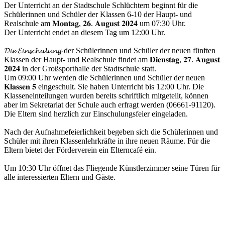
Der Unterricht an der Stadtschule Schlüchtern beginnt für die
Schülerinnen und Schüler der Klassen 6-10 der Haupt- und
Realschule am 𝐌𝐨𝐧𝐭𝐚𝐠, 𝟐𝟔. 𝐀𝐮𝐠𝐮𝐬𝐭 𝟐𝟎𝟐𝟒 um 07:30 Uhr.
Der Unterricht endet an diesem Tag um 12:00 Uhr.
𝓓𝓲𝓮 𝓔𝓲𝓷𝓼𝓬𝓱𝓾𝓵𝓾𝓷𝓰 der Schülerinnen und Schüler der neuen fünften
Klassen der Haupt- und Realschule findet am 𝐃𝐢𝐞𝐧𝐬𝐭𝐚𝐠, 𝟐𝟕. 𝐀𝐮𝐠𝐮𝐬𝐭
𝟐𝟎𝟐𝟒 in der Großsporthalle der Stadtschule statt.
Um 09:00 Uhr werden die Schülerinnen und Schüler der neuen
𝐊𝐥𝐚𝐬𝐬𝐞𝐧 𝟓 eingeschult. Sie haben Unterricht bis 12:00 Uhr. Die
Klasseneinteilungen wurden bereits schriftlich mitgeteilt, können
aber im Sekretariat der Schule auch erfragt werden (06661-91120).
Die Eltern sind herzlich zur Einschulungsfeier eingeladen.
Nach der Aufnahmefeierlichkeit begeben sich die Schülerinnen und
Schüler mit ihren Klassenlehrkräfte in ihre neuen Räume. Für die
Eltern bietet der Förderverein ein Elterncafé ein.
Um 10:30 Uhr öffnet das Fliegende Künstlerzimmer seine Türen für
alle interessierten Eltern und Gäste.
Kontakt
Impressum
Datenschutzerklärung