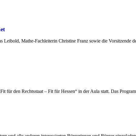
et
s Leibold, Mathe-Fachleiterin Christine Franz sowie die Vorsitzende de
Fit für den Rechtsstaat – Fit für Hessen“ in der Aula statt. Das Prog
tern und alle anderen interessierten Bürgerinnen und Bürger eingeladen