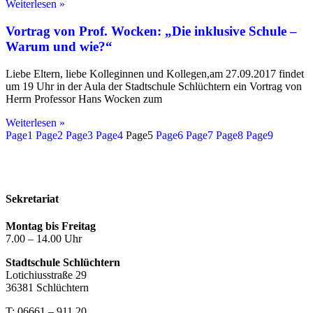
Weiterlesen »
Vortrag von Prof. Wocken: „Die inklusive Schule –
Warum und wie?“
Liebe Eltern, liebe Kolleginnen und Kollegen,am 27.09.2017 findet
um 19 Uhr in der Aula der Stadtschule Schlüchtern ein Vortrag von
Herrn Professor Hans Wocken zum
Weiterlesen »
Page
1
Page
2
Page
3
Page
4
Page
5
Page
6
Page
7
Page
8
Page
9
Kontakt
Impressum
Datenschutzerklärung
Sekretariat
Montag bis Freitag
7.00 – 14.00 Uhr
Stadtschule Schlüchtern
Lotichiusstraße 29
36381 Schlüchtern
T: 06661 – 911 20