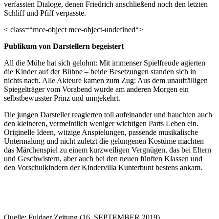
verfassten Dialoge, denen Friedrich anschließend noch den letzten
Schliff und Pfiff verpasste.
< class=“mce-object mce-object-undefined“>
Publikum von Darstellern begeistert
All die Mühe hat sich gelohnt: Mit immenser Spielfreude agierten
die Kinder auf der Bühne – beide Besetzungen standen sich in
nichts nach. Alle Akteure kamen zum Zug: Aus dem unauffälligen
Spiegelträger vom Vorabend wurde am anderen Morgen ein
selbstbewusster Prinz und umgekehrt.
Die jungen Darsteller reagierten toll aufeinander und hauchten auch
den kleineren, vermeintlich weniger wichtigen Parts Leben ein.
Originelle Ideen, witzige Anspielungen, passende musikalische
Untermalung und nicht zuletzt die gelungenen Kostüme machten
das Märchenspiel zu einem kurzweiligen Vergnügen, das bei Eltern
und Geschwistern, aber auch bei den neuen fünften Klassen und
den Vorschulkindern der Kindervilla Kunterbunt bestens ankam.
Quelle: Fuldaer Zeitung (16. SEPTEMBER 2019)