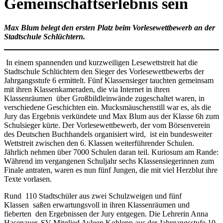
Gemeinschaftserlebnis sein
Max Blum belegt den ersten Platz beim Vorlesewettbewerb an der
Stadtschule Schlüchtern.
In einem spannenden und kurzweiligen Lesewettstreit hat die
Stadtschule Schlüchtern den Sieger des Vorlesewettbewerbs der
Jahrgangsstufe 6 ermittelt. Fünf Klassensieger tauchten gemeinsam
mit ihren Klassenkameraden, die via Internet in ihren
Klassenräumen über Großbildleinwände zugeschaltet waren, in
verschiedene Geschichten ein. Mucksmäuschenstill war es, als die
Jury das Ergebnis verkündete und Max Blum aus der Klasse 6h zum
Schulsieger kürte. Der Vorlesewettbewerb, der vom Börsenverein
des Deutschen Buchhandels organisiert wird, ist ein bundesweiter
Wettstreit zwischen den 6. Klassen weiterführender Schulen.
Jährlich nehmen über 7000 Schulen daran teil. Kuriosum am Rande:
Während im vergangenen Schuljahr sechs Klassensiegerinnen zum
Finale antraten, waren es nun fünf Jungen, die mit viel Herzblut ihre
Texte vorlasen.
Rund 110 Stadtschüler aus zwei Schulzweigen und fünf
Klassen saßen erwartungsvoll in ihren Klassenräumen und
fieberten den Ergebnissen der Jury entgegen. Die Lehrerin Anna
Hasenauer, SV-Mitglied Ayleen Kohlepp aus der Jahrgangsstufe 10