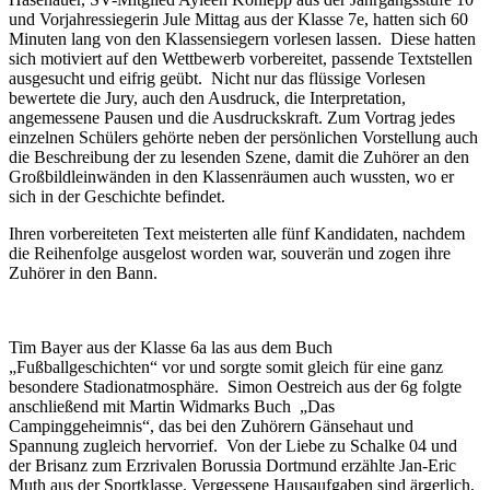
und Vorjahressiegerin Jule Mittag aus der Klasse 7e, hatten sich 60
Minuten lang von den Klassensiegern vorlesen lassen. Diese hatten
sich motiviert auf den Wettbewerb vorbereitet, passende Textstellen
ausgesucht und eifrig geübt. Nicht nur das flüssige Vorlesen
bewertete die Jury, auch den Ausdruck, die Interpretation,
angemessene Pausen und die Ausdruckskraft. Zum Vortrag jedes
einzelnen Schülers gehörte neben der persönlichen Vorstellung auch
die Beschreibung der zu lesenden Szene, damit die Zuhörer an den
Großbildleinwänden in den Klassenräumen auch wussten, wo er
sich in der Geschichte befindet.
Ihren vorbereiteten Text meisterten alle fünf Kandidaten, nachdem
die Reihenfolge ausgelost worden war, souverän und zogen ihre
Zuhörer in den Bann.
Tim Bayer aus der Klasse 6a las aus dem Buch
„Fußballgeschichten“ vor und sorgte somit gleich für eine ganz
besondere Stadionatmosphäre. Simon Oestreich aus der 6g folgte
anschließend mit Martin Widmarks Buch „Das
Campinggeheimnis“, das bei den Zuhörern Gänsehaut und
Spannung zugleich hervorrief. Von der Liebe zu Schalke 04 und
der Brisanz zum Erzrivalen Borussia Dortmund erzählte Jan-Eric
Muth aus der Sportklasse. Vergessene Hausaufgaben sind ärgerlich,