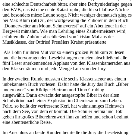
eine schlechte Deutscharbeit bitter, aber eine Derbyniederlage gegen
den BVB, das ist eine echte Katastrophe, die für schlaflose Nächte
und besonders miese Laune sorgt. Nicht weniger dramatisch ging es
bei Max Blum (6h) zu, der wortgewaltig die Zuhörer in dem Buch
„Donnerwetter am Mount Schmeverest“ auf ein Abenteuer in der
Bergwelt mitnahm. Wie man Lehrling eines Zaubermeisters wird,
erfuhren die Zuhörer abschließend von Tristan Mai aus der
Musikklasse, der Ottfried Preußlers Krabat präsentierte.
Als Lohn für ihren Mut vor so einem großen Publikum zu lesen
und die hervorragenden Leseleistungen ernteten abschließend alle
fünf Leser anerkennenden Applaus von den Klassenkameraden aus
den Klassenräumen und jede Menge Lob von der Jury.
In der zweiten Runde mussten die sechs Klassensieger aus einem
unbekannten Buch vorlesen. Dafür hatte die Jury das Buch „Biber
undercover“ von Rüdiger Bertram und Timo Grubing
ausgewählt. Darin erwacht der ausgestopfte Biber in der alten
Schulvitrine nach einer Explosion im Chemieraum zum Leben.
Felix, so heißt der verfressene Kerl, hat wahnsinniges Heimweh
nach dem See, von dem er kommt. Die Schüler Selma und Tobi
geben ihr großes Biberehrenwort ihm zu helfen und schon beginnt
eine abenteuerliche Reise.
Im Anschluss an beide Runden beurteilte die Jury die Leseleistung