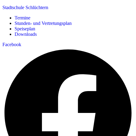
Stadtschule Schlüchtern
Menü
Termine
Stunden- und Vertretungsplan
Speiseplan
Downloads
Facebook