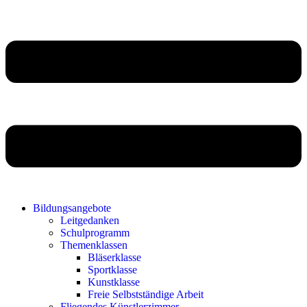
Bildungsangebote
Leitgedanken
Schulprogramm
Themenklassen
Bläserklasse
Sportklasse
Kunstklasse
Freie Selbstständige Arbeit
Fliegendes Künstlerzimmer