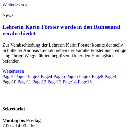
Weiterlesen »
News
Lehrerin Karin Förster wurde in den Ruhestand
verabschiedet
Zur Verabschiedung der Lehrerin Karin Förster konnte der stellv.
Schulleiter Andreas Leibold neben der Familie Förster auch einige
langjährige Weggefährten begrüßen. Unter den Ehrengästen
befanden
Weiterlesen »
Page
1
Page
2
Page
3
Page
4
Page
5
Page
6
Page
7
Page
8
Page
9
Page
10
Page
11
Page
12
Page
13
Page
14
Page
15
Kontakt
Impressum
Datenschutzerklärung
Sekretariat
Montag bis Freitag
7.00 – 14.00 Uhr